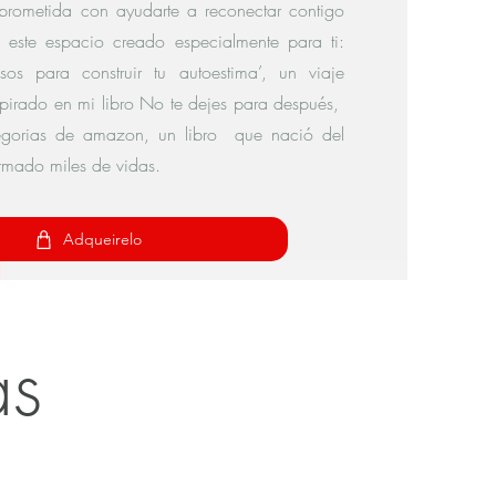
prometida con ayudarte a reconectar contigo
 este espacio creado especialmente para ti:
os para construir tu autoestima’, un viaje
0
spirado en mi libro No te dejes para después,
ategorias de amazon, un libro que nació del
rmado miles de vidas.
Adqueirelo
ás