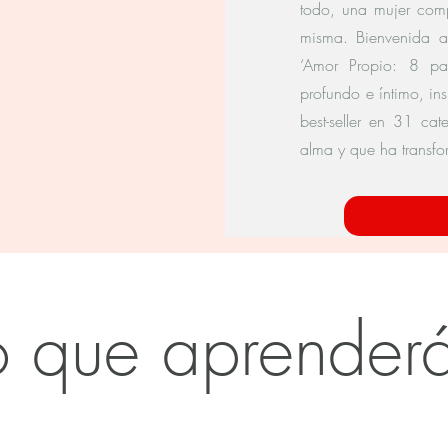
todo, una mujer com
misma. Bienvenida a
‘Amor Propio: 8 pas
+3
profundo e íntimo, in
best-seller en 31 c
alma y que ha transfo
o que aprender