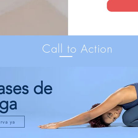
Call to Action
ases de
ga
rva ya