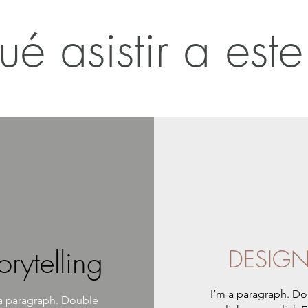
é asistir a este
orytelling
DESIG
I’m a paragraph. D
 a paragraph. Double