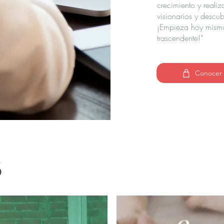
crecimiento y reali
visionarios y descub
¡Empieza hoy mismo 
trascendente!"
Conocer T
s