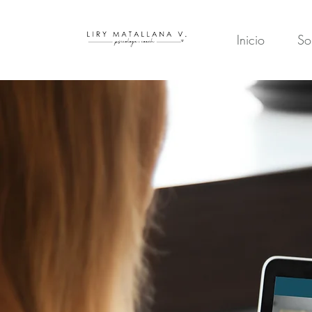
Inicio
So