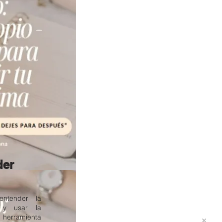
der
entender la
 y usar la
 herramienta