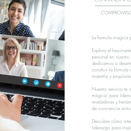
COMPROMISO 
La formula magica p
Explora el fascinant
personal en nuestro
dedicamos a desentr
construir la fórmula 
maestría y propósito
Nuestro servicio te 
mágica' para lidera
reveladoras y herram
de conciencia actual
Descubre cómo integr
liderazgo para inspi