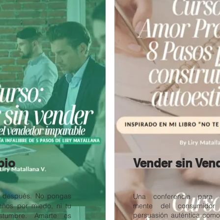
pio
Vender sin Ven
a después. No pongas
Una conferencia para 
eños por miedo, ni tu
mente del consumidor
persuasión auténtica como
stumbre. Amarte es