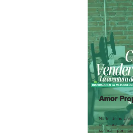
Amor Pro
No te dejes par
en pausa tus su
sonrisa por co