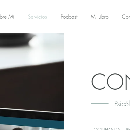
bre Mi
Servicios
Podcast
Mi Libro
Con
CO
Psicó
CONFIANZA + RE